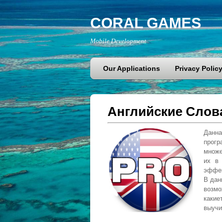
CORAL GAMES
Mobile Development
Our Applications
Privacy Polic
Английские Слов
Данна
прог
множе
их в 
эффек
В дан
возмо
какие
выучи